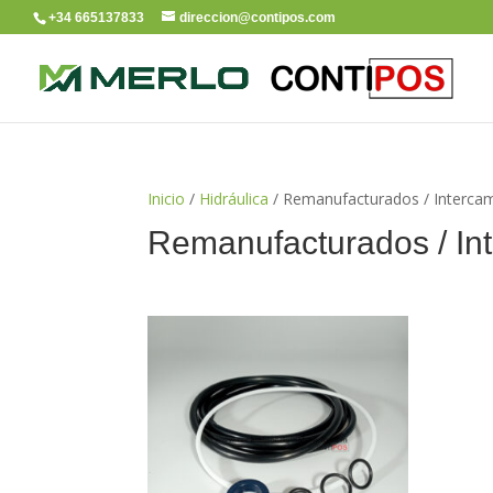
+34 665137833
direccion@contipos.com
Inicio
/
Hidráulica
/ Remanufacturados / Interca
Remanufacturados / In