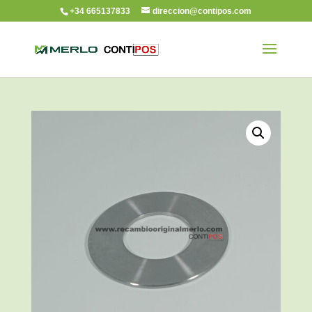
+34 665137833
direccion@contipos.com