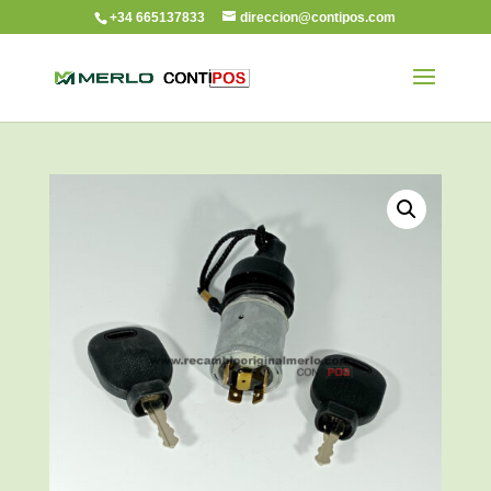
+34 665137833
direccion@contipos.com