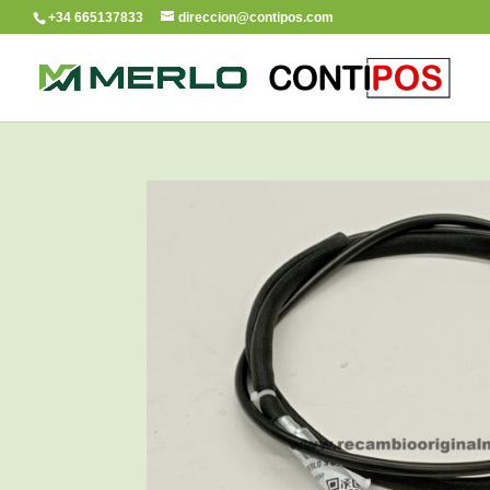
+34 665137833
direccion@contipos.com