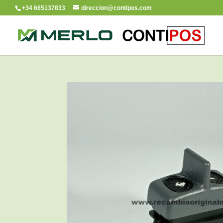
+34 665137833
direccion@contipos.com