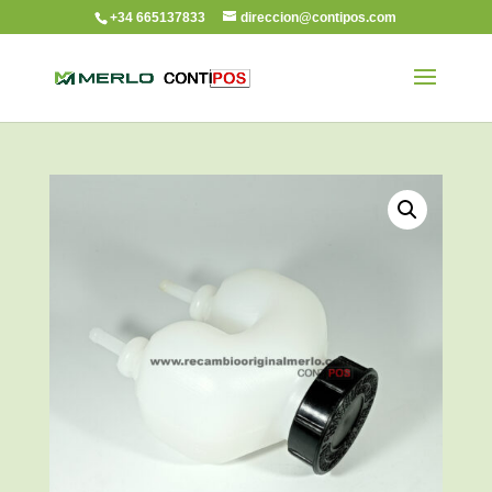
+34 665137833
direccion@contipos.com