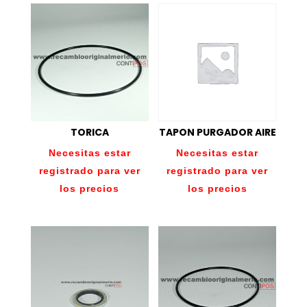
TORICA
TAPON PURGADOR AIRE
Necesitas estar
Necesitas estar
registrado para ver
registrado para ver
los precios
los precios