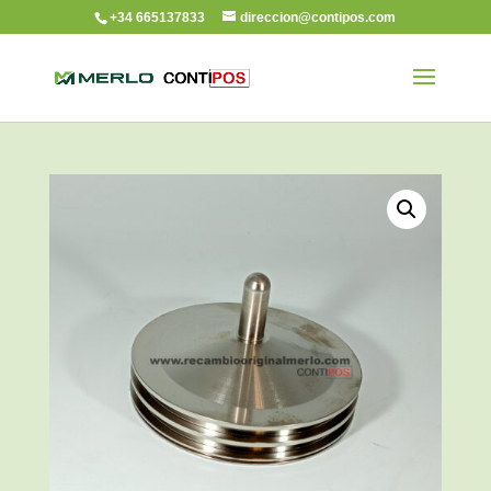
+34 665137833
direccion@contipos.com