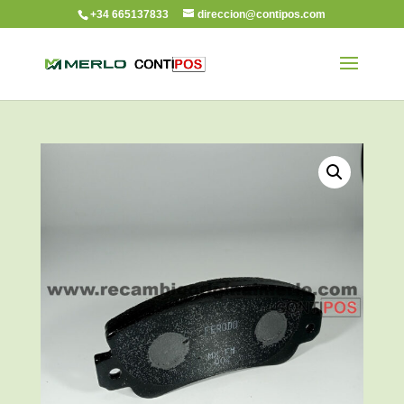
+34 665137833
direccion@contipos.com