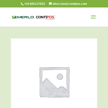
+34 665137833
direccion@contipos.com