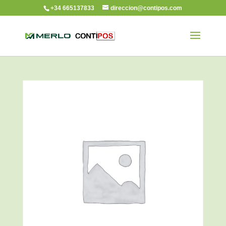
+34 665137833
direccion@contipos.com