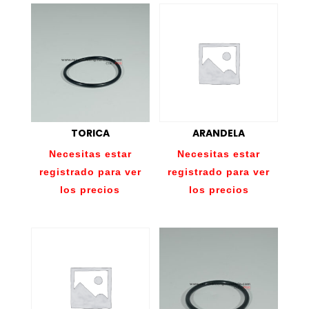
TORICA
ARANDELA
Necesitas estar
Necesitas estar
registrado para ver
registrado para ver
los precios
los precios