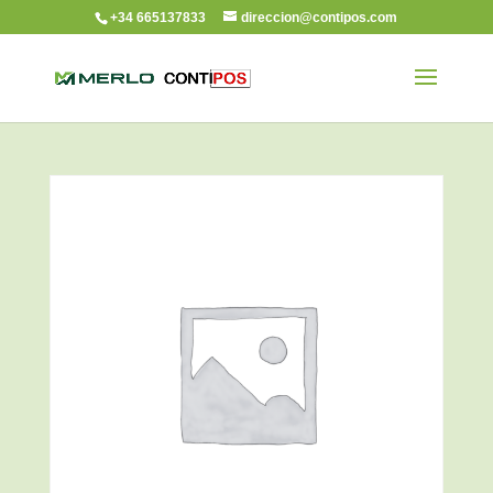
+34 665137833
direccion@contipos.com