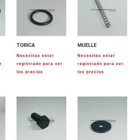
TORICA
MUELLE
Necesitas estar
Necesitas estar
r
registrado para ver
registrado para ver
los precios
los precios