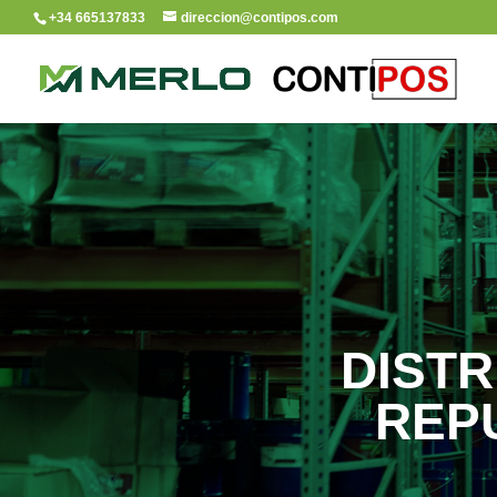
+34 665137833
direccion@contipos.com
DISTR
REP