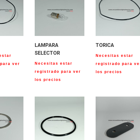
LAMPARA
TORICA
SELECTOR
estar
Necesitas estar
Necesitas estar
 para ver
registrado para ve
registrado para ver
s
los precios
los precios