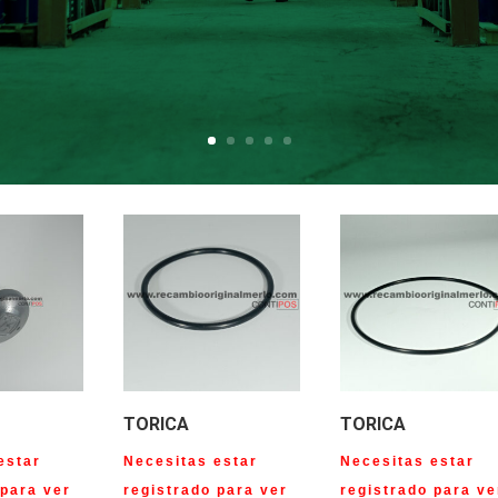
TORICA
TORICA
estar
Necesitas estar
Necesitas estar
 para ver
registrado para ver
registrado para ve