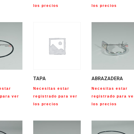
s
los precios
los precios
TAPA
ABRAZADERA
estar
Necesitas estar
Necesitas estar
 para ver
registrado para ver
registrado para ve
s
los precios
los precios