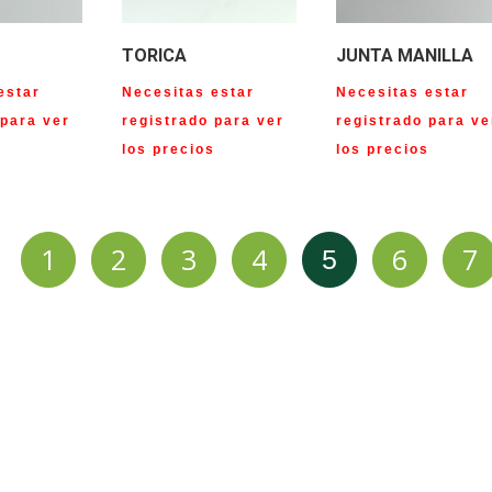
TORICA
JUNTA MANILLA
estar
Necesitas estar
Necesitas estar
 para ver
registrado para ver
registrado para ve
s
los precios
los precios
1
2
3
4
6
7
5